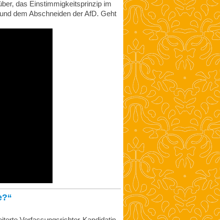
über, das Einstimmigkeitsprinzip im
 und dem Abschneiden der AfD. Geht
e?“
terte Verfassungsrichter-Kandidatin