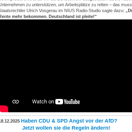
Unternehmen zu unterstützen, um Arbeitsplätze zu retten – das muss 
Staatsrechtler Ulrich Vosgerau im NIUS Radio-Studio sagte dazu:
„Di
Rente mehr bekommen. Deutschland ist pleite!“
Haben CDU & SPD Angst vor der AfD?
18.12.2025
Jetzt wollen sie die Regeln ändern!