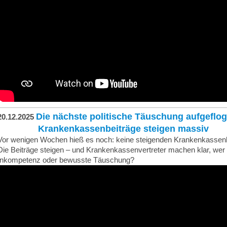
Die nächste politische Täuschung aufgeflo
20.12.2025
Krankenkassenbeiträge steigen massiv
Vor wenigen Wochen hieß es noch: keine steigenden Krankenkassenbei
Die Beiträge steigen – und Krankenkassenvertreter machen klar, wer d
Inkompetenz oder bewusste Täuschung?