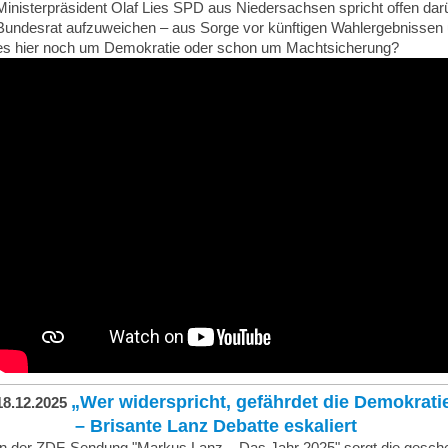
Ministerpräsident Olaf Lies SPD aus Niedersachsen spricht offen dar
Bundesrat aufzuweichen – aus Sorge vor künftigen Wahlergebnissen
es hier noch um Demokratie oder schon um Machtsicherung?
„Wer widerspricht, gefährdet die Demokrati
18.12.2025
– Brisante Lanz Debatte eskaliert
In der ZDF-Sendung "Markus Lanz – Das Jahr 2025" sorgt die geschei