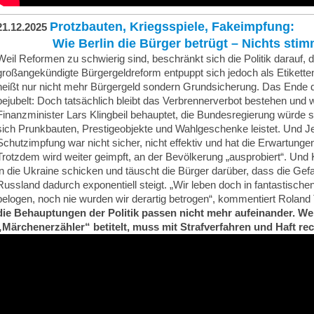
Protzbauten, Kriegsspiele, Fakeimpfung:
21.12.2025
Wie Berlin die Bürger betrügt – Nichts stimmt
Weil Reformen zu schwierig sind, beschränkt sich die Politik darauf, 
großangekündigte Bürgergeldreform entpuppt sich jedoch als Etikettens
heißt nur nicht mehr Bürgergeld sondern Grundsicherung. Das Ende 
bejubelt: Doch tatsächlich bleibt das Verbrennerverbot bestehen und
Finanzminister Lars Klingbeil behauptet, die Bundesregierung würde 
sich Prunkbauten, Prestigeobjekte und Wahlgeschenke leistet. Und Je
Schutzimpfung war nicht sicher, nicht effektiv und hat die Erwartungen 
Trotzdem wird weiter geimpft, an der Bevölkerung „ausprobiert“. Un
in die Ukraine schicken und täuscht die Bürger darüber, dass die Gef
Russland dadurch exponentiell steigt. „Wir leben doch in fantastische
belogen, noch nie wurden wir derartig betrogen“, kommentiert Roland 
die Behauptungen der Politik passen nicht mehr aufeinander. Wer
„Märchenerzähler“ betitelt, muss mit Strafverfahren und Haft re