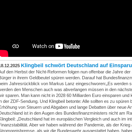
Klingbeil schwört Deutschland auf Einspar
18.12.2025
Auf den Herbst der Nicht-Reformen folgen nun offenbar die Jahre der
Bürger in ihrem Geldbeutel spüren werden. Darauf hat Bundesfinanzmi
beim Jahresrückblick von Markus Lanz eingeschworen:„Es werden sc
werden den Menschen auch was abverlangen müssen in den nächsten
wir sparen. Man kann nicht in 2028 60 Milliarden Euro einsparen und ke
in der ZDF-Sendung. Und Klingbeil betonte: Alle sollten es zu spüren 
Erhöhung von Steuern und Abgaben und lange Debatten über neue Ar
Deutschland ist in den Augen des Bundesfinanzministers nicht am Ra
Klingbeil: „Deutschland hat im europäischen Vergleich und auch im int
Finanzstabilität. Aber wir haben während der Pandemie, als der Krieg 
Strompreisbremse, als wir die Bundeswehr ausgestattet haben, haben