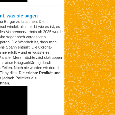
, was sie sagen
die Bürger zu täuschen. Die
chwindel; alles bleibt wie es ist, es
des Verbrennerverbots ab 2035 wurde
 wird sogar noch vorgezogen.
sparen: Die Wahrheit ist, dass man
ns Spahn enthüllt: Die Corona-
nie erfüllt – und er wusste es.
d Kanzler Merz möchte „Schutztruppen“
ahr einer Kriegserklärung durch
n Zeiten. Noch nie wurden wir derart
Tichy dies.
Die erlebte Realität und
 jedoch Politiker als
chnen.