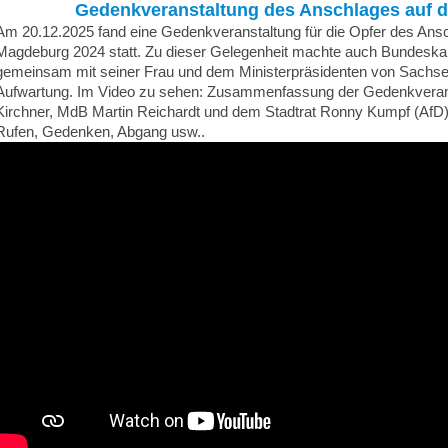
Gedenkveranstaltung des Anschlages auf de
Am 20.12.2025 fand eine Gedenkveranstaltung für die Opfer des Ans
Magdeburg 2024 statt. Zu dieser Gelegenheit machte auch Bundeskan
gemeinsam mit seiner Frau und dem Ministerpräsidenten von Sachsen
Aufwartung. Im Video zu sehen: Zusammenfassung der Gedenkveranst
Kirchner, MdB Martin Reichardt und dem Stadtrat Ronny Kumpf (AfD),
Rufen, Gedenken, Abgang usw..