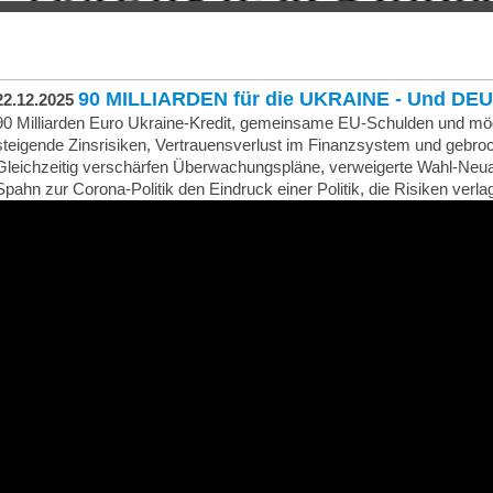
90 MILLIARDEN für die UKRAINE - Und 
22.12.2025
90 Milliarden Euro Ukraine-Kredit, gemeinsame EU-Schulden und mögl
steigende Zinsrisiken, Vertrauensverlust im Finanzsystem und gebro
Gleichzeitig verschärfen Überwachungspläne, verweigerte Wahl-Ne
Spahn zur Corona-Politik den Eindruck einer Politik, die Risiken verl