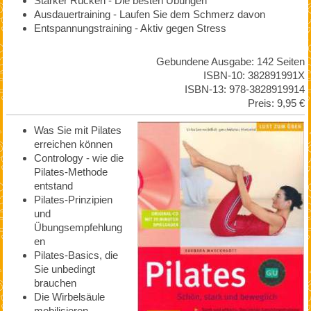
Starker Rücken - Die besten Übungen
Ausdauertraining - Laufen Sie dem Schmerz davon
Entspannungstraining - Aktiv gegen Stress
Gebundene Ausgabe: 142 Seiten
ISBN-10: 382891991X
ISBN-13: 978-3828919914
Preis: 9,95 €
Was Sie mit Pilates
erreichen können
Contrology - wie die
Pilates-Methode
entstand
Pilates-Prinzipien
und
Übungsempfehlung
en
Pilates-Basics, die
Sie unbedingt
brauchen
Die Wirbelsäule
mobilisieren