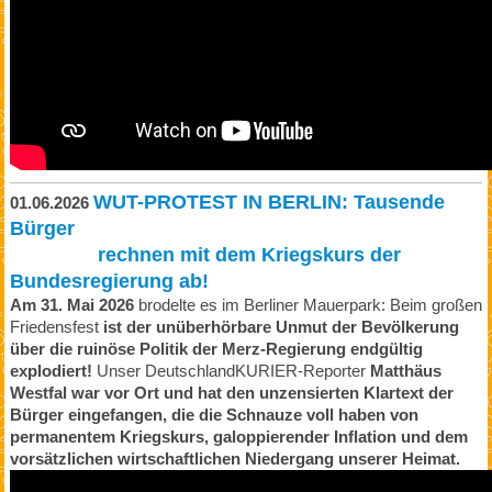
WUT-PROTEST IN BERLIN: Tausende
01.06.2026
Bürger
rechnen mit dem Kriegskurs der
Bundesregierung ab!
Am 31. Mai 2026
brodelte es im Berliner Mauerpark: Beim großen
Friedensfest
ist der unüberhörbare Unmut der Bevölkerung
über die ruinöse Politik der Merz-Regierung endgültig
explodiert!
Unser DeutschlandKURIER-Reporter
Matthäus
Westfal war vor Ort und hat den unzensierten Klartext der
Bürger eingefangen, die die Schnauze voll haben von
permanentem Kriegskurs, galoppierender Inflation und dem
vorsätzlichen wirtschaftlichen Niedergang unserer Heimat.