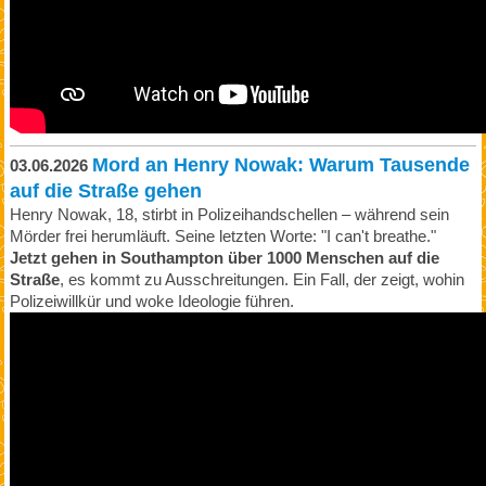
Mord an Henry Nowak: Warum Tausende
03.06.2026
auf die Straße gehen
Henry Nowak, 18, stirbt in Polizeihandschellen – während sein
Mörder frei herumläuft. Seine letzten Worte: "I can't breathe."
Jetzt gehen in Southampton über 1000 Menschen auf die
Straße
, es kommt zu Ausschreitungen. Ein Fall, der zeigt, wohin
Polizeiwillkür und woke Ideologie führen.