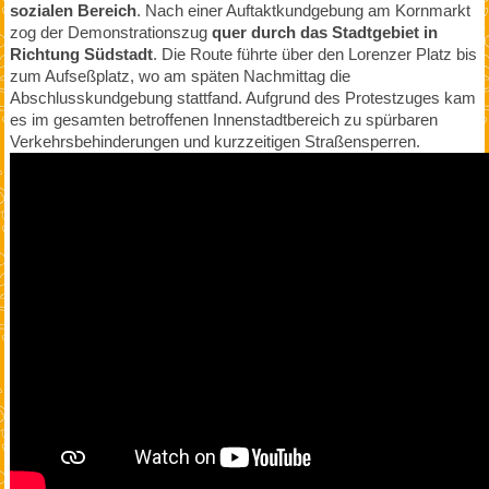
sozialen Bereich
. Nach einer Auftaktkundgebung am Kornmarkt
zog der Demonstrationszug
quer durch das Stadtgebiet in
Richtung Südstadt
. Die Route führte über den Lorenzer Platz bis
zum Aufseßplatz, wo am späten Nachmittag die
Abschlusskundgebung stattfand. Aufgrund des Protestzuges kam
es im gesamten betroffenen Innenstadtbereich zu spürbaren
Verkehrsbehinderungen und kurzzeitigen Straßensperren.