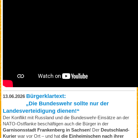
Bürgerklartext:
13.06.2026
„Die Bundeswehr sollte nur der
Landesverteidigung dienen!“
Der Konflikt mit Russland und die Bundeswehr-Einsätze an der
NATO-Ostflanke beschäftigen auch die Bürger in der
Garnisonsstadt Frankenberg in Sachsen
! Der
Deutschland-
Kurier
war vor Ort – und hat
die Einheimischen nach ihrer