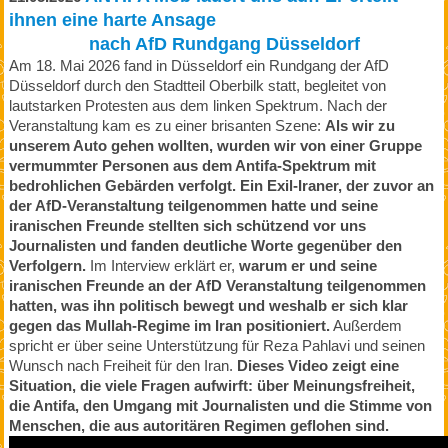
ihnen eine harte Ansage
nach AfD Rundgang Düsseldorf
Am 18. Mai 2026 fand in Düsseldorf ein Rundgang der AfD
Düsseldorf durch den Stadtteil Oberbilk statt, begleitet von
lautstarken Protesten aus dem linken Spektrum. Nach der
Veranstaltung kam es zu einer brisanten Szene:
Als wir zu
unserem Auto gehen wollten, wurden wir von einer Gruppe
vermummter Personen aus dem Antifa-Spektrum mit
bedrohlichen Gebärden verfolgt. Ein Exil-Iraner, der zuvor an
der AfD-Veranstaltung teilgenommen hatte und seine
iranischen Freunde stellten sich schützend vor uns
Journalisten und fanden deutliche Worte gegenüber den
Verfolgern.
Im Interview erklärt er,
warum er und seine
iranischen Freunde an der AfD Veranstaltung teilgenommen
hatten, was ihn politisch bewegt und weshalb er sich klar
gegen das Mullah-Regime im Iran positioniert.
Außerdem
spricht er über seine Unterstützung für Reza Pahlavi und seinen
Wunsch nach Freiheit für den Iran.
Dieses Video zeigt eine
Situation, die viele Fragen aufwirft: über Meinungsfreiheit,
die Antifa, den Umgang mit Journalisten und die Stimme von
Menschen, die aus autoritären Regimen geflohen sind.