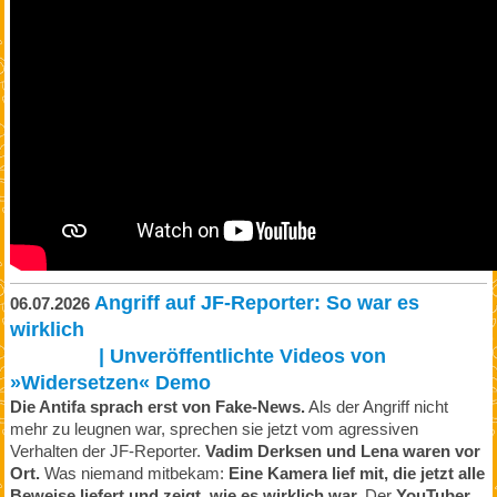
Angriff auf JF-Reporter: So war es
06.07.2026
wirklich
| Unveröffentlichte Videos von
»Widersetzen« Demo
Die Antifa sprach erst von Fake-News.
Als der Angriff nicht
mehr zu leugnen war, sprechen sie jetzt vom agressiven
Verhalten der JF-Reporter.
Vadim Derksen und Lena waren vor
Ort.
Was niemand mitbekam:
Eine Kamera lief mit, die jetzt alle
Beweise liefert und zeigt, wie es wirklich war.
Der
YouTuber