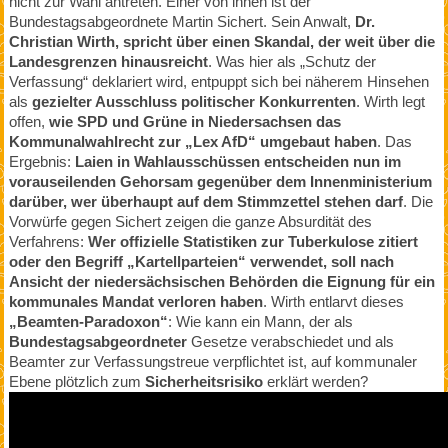
nicht zur Wahl antreten. Einer von ihnen ist der
Bundestagsabgeordnete Martin Sichert. Sein Anwalt,
Dr.
Christian Wirth, spricht über einen Skandal, der weit über die
Landesgrenzen hinausreicht
. Was hier als „Schutz der
Verfassung“ deklariert wird, entpuppt sich bei näherem Hinsehen
als
gezielter Ausschluss politischer Konkurrenten
. Wirth legt
offen,
wie SPD und Grüne in Niedersachsen das
Kommunalwahlrecht zur „Lex AfD“ umgebaut haben
. Das
Ergebnis:
Laien in Wahlausschüssen entscheiden nun im
vorauseilenden Gehorsam gegenüber dem Innenministerium
darüber, wer überhaupt auf dem Stimmzettel stehen darf
. Die
Vorwürfe gegen Sichert zeigen die ganze Absurdität des
Verfahrens:
Wer offizielle Statistiken zur Tuberkulose zitiert
oder den Begriff „Kartellparteien“ verwendet, soll nach
Ansicht der niedersächsischen Behörden die Eignung für ein
kommunales Mandat verloren haben
. Wirth entlarvt dieses
„Beamten-Paradoxon“
: Wie kann ein Mann, der als
Bundestagsabgeordneter
Gesetze verabschiedet und als
Beamter zur Verfassungstreue verpflichtet ist, auf kommunaler
Ebene plötzlich zum
Sicherheitsrisiko
erklärt werden?