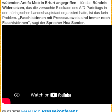
wütenden Antifa-Mob in Erfurt angegriffen
– für das
Bündnis
Widersetzen
, das die versuchte Blockade des AfD-Parteitags in
der thüringischen Landeshauptstadt organisiert hatte, ist das kein
Problem.
„Faschist:innen mit Presseausweis sind immer noch
Faschist:innen“
, sagt der
Sprecher Noa Sander
.
ERFURT: Pressekonferenz
05.07.2026