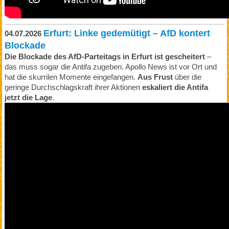
Erfurt: Linke gedemütigt – AfD kontert
04.07.2026
Blockade
Die Blockade des AfD-Parteitags in Erfurt ist gescheitert
–
das muss sogar die Antifa zugeben. Apollo News ist vor Ort und
hat die skurrilen Momente eingefangen.
Aus Frust
über die
geringe Durchschlagskraft ihrer Aktionen
eskaliert die Antifa
jetzt die Lage
.