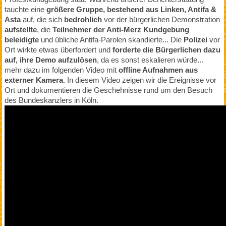
tauchte eine
größere Gruppe, bestehend aus Linken, Antifa &
Asta
auf, die sich
bedrohlich
vor der bürgerlichen Demonstration
aufstellte
, die
Teilnehmer der Anti-Merz Kundgebung
beleidigte
und übliche Antifa-Parolen skandierte... Die
Polizei
vor
Ort wirkte etwas überfordert und
forderte die Bürgerlichen dazu
auf, ihre Demo aufzulösen
, da es sonst eskalieren würde...
mehr dazu im folgenden Video mit
offline Aufnahmen aus
externer Kamera
. In diesem Video zeigen wir die Ereignisse vor
Ort und dokumentieren die Geschehnisse rund um den Besuch
des Bundeskanzlers in Köln.