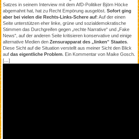
Satzes in seinem Interview mit dem AfD-Politiker Björn Höcke
abgemahnt hat, hat zu Recht Empörung ausgelöst.
Sofort ging
aber bei vielen die Rechts-Links-Schere auf
: Auf der einen
Seite unterstützen eher linke, grüne und sozialdemokratische
Stimmen das Durchgreifen gegen „rechte Narrative“ und „Fake
News“, auf der anderen Seite kritisieren konservative und einige
alternative Medien den
Zensurapparat des „linken“ Staates
.
Diese Sicht auf die Situation verstellt aus meiner Sicht den Blick
auf
das eigentliche Problem
. Ein Kommentar von Maike Gosch.
[…]