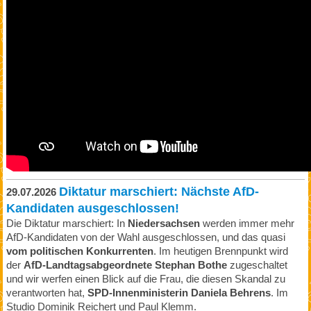
Diktatur marschiert: Nächste AfD-
29.07.2026
Kandidaten ausgeschlossen!
Die Diktatur marschiert: In
Niedersachsen
werden immer mehr
AfD-Kandidaten von der Wahl ausgeschlossen, und das quasi
vom politischen Konkurrenten
. Im heutigen Brennpunkt wird
der
AfD-Landtagsabgeordnete Stephan Bothe
zugeschaltet
und wir werfen einen Blick auf die Frau, die diesen Skandal zu
verantworten hat,
SPD-Innenministerin Daniela Behrens
. Im
Studio Dominik Reichert und Paul Klemm.