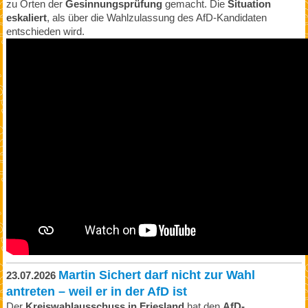
zu Orten der
Gesinnungsprüfung
gemacht. Die
Situation
eskaliert
, als über die Wahlzulassung des AfD-Kandidaten
entschieden wird.
Martin Sichert darf nicht zur Wahl
23.07.2026
antreten – weil er in der AfD ist
Der
Kreiswahlausschuss in Friesland
hat den
AfD-