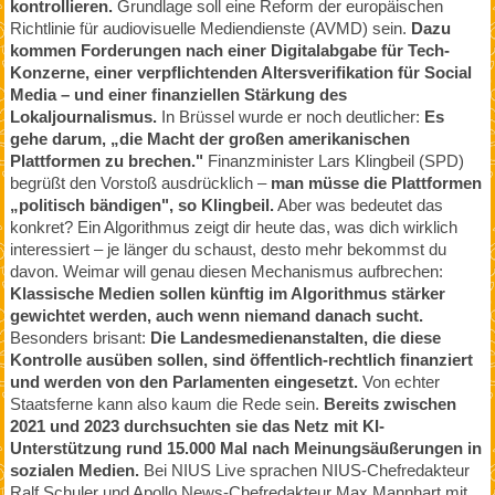
kontrollieren.
Grundlage soll eine Reform der europäischen
Richtlinie für audiovisuelle Mediendienste (AVMD) sein.
Dazu
kommen Forderungen nach einer Digitalabgabe für Tech-
Konzerne, einer verpflichtenden Altersverifikation für Social
Media – und einer finanziellen Stärkung des
Lokaljournalismus.
In Brüssel wurde er noch deutlicher:
Es
gehe darum, „die Macht der großen amerikanischen
Plattformen zu brechen."
Finanzminister Lars Klingbeil (SPD)
begrüßt den Vorstoß ausdrücklich –
man müsse die Plattformen
„politisch bändigen", so Klingbeil.
Aber was bedeutet das
konkret? Ein Algorithmus zeigt dir heute das, was dich wirklich
interessiert – je länger du schaust, desto mehr bekommst du
davon. Weimar will genau diesen Mechanismus aufbrechen:
Klassische Medien sollen künftig im Algorithmus stärker
gewichtet werden, auch wenn niemand danach sucht.
Besonders brisant:
Die Landesmedienanstalten, die diese
Kontrolle ausüben sollen, sind öffentlich-rechtlich finanziert
und werden von den Parlamenten eingesetzt.
Von echter
Staatsferne kann also kaum die Rede sein.
Bereits zwischen
2021 und 2023 durchsuchten sie das Netz mit KI-
Unterstützung rund 15.000 Mal nach Meinungsäußerungen in
sozialen Medien.
Bei NIUS Live sprachen NIUS-Chefredakteur
Ralf Schuler und Apollo News-Chefredakteur Max Mannhart mit