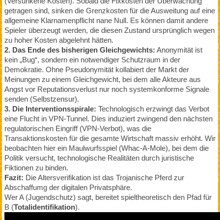
(Versunkene Kosten). Sobald die Fixkosten der Überwachung
getragen sind, sinken die Grenzkosten für die Ausweitung auf eine
allgemeine Klarnamenpflicht nane Null. Es können damit andere
Spieler überzeugt werden, die diesen Zustand ursprünglich wegen
zu hoher Kosten abgelehnt hätten.
2. Das Ende des bisherigen Gleichgewichts:
Anonymität ist
kein „Bug“, sondern ein notwendiger Schutzraum in der
Demokratie. Ohne Pseudonymität kollabiert der Markt der
Meinungen zu einem Gleichgewicht, bei dem alle Akteure aus
Angst vor Reputationsverlust nur noch systemkonforme Signale
senden (Selbstzensur).
3. Die Interventionsspirale:
Technologisch erzwingt das Verbot
eine Flucht in VPN-Tunnel. Dies induziert zwingend den nächsten
regulatorischen Eingriff (VPN-Verbot), was die
Transaktionskosten für die gesamte Wirtschaft massiv erhöht. Wir
beobachten hier ein Maulwurfsspiel (Whac-A-Mole), bei dem die
Politik versucht, technologische Realitäten durch juristische
Fiktionen zu binden.
Fazit:
Die Altersverifikation ist das Trojanische Pferd zur
Abschaffumg der digitalen Privatsphäre.
Wer A (Jugendschutz) sagt, bereitet spieltheoretisch den Pfad für
B (
Totalidentifikation
).