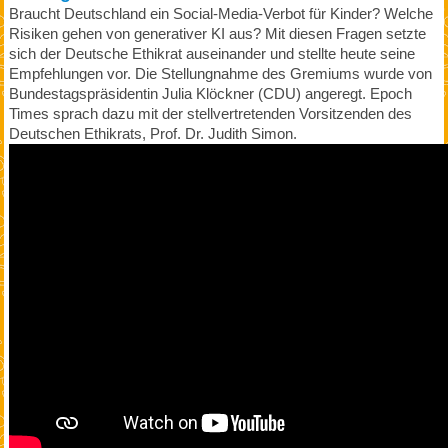
Braucht Deutschland ein Social-Media-Verbot für Kinder? Welche
Risiken gehen von generativer KI aus? Mit diesen Fragen setzte
sich der Deutsche Ethikrat auseinander und stellte heute seine
Empfehlungen vor. Die Stellungnahme des Gremiums wurde von
Bundestagspräsidentin Julia Klöckner (CDU) angeregt. Epoch
Times sprach dazu mit der stellvertretenden Vorsitzenden des
Deutschen Ethikrats, Prof. Dr. Judith Simon.