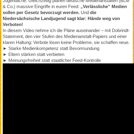
Jugendliche. Gleichzeitig planen deutsche Medienanstalten (BLM
& Co.) massive Eingriffe in euren Feed:
„Verlässliche“ Medien
sollen per Gesetz bevorzugt werden.
Und
die
Niedersächsische Landjugend sagt klar: Hände weg von
Verboten!
In diesem Video nehme ich die Pläne auseinander – mit Dobrindt-
Statement, den vier Stufen des Medienanstalt-Papiers und einer
klaren Haltung: Verbote lösen keine Probleme, sie schaffen neue.
► Starke Medienkompetenz statt Bevormundung
► Eltern stärken statt verbieten
► Meinungsfreiheit statt staatlicher Feed-Kontrolle