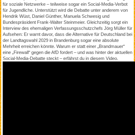
für soziale Netzwerke – teilweise sogar ein Social-Media-Verbot
für Jugendliche. Unterstützt wird die Debatte unter anderem von
Hendrik Wüst, Daniel Günther, Manuela Schwesig und
Bundespräsident Frank-Walter Steinmeier. Gleichzeitig sorgt ein
Interview des ehemaligen Verfassungsschutzchefs Jörg Müller für
Aufsehen: Er warnt davor, dass die Alternative für Deutschland bei
der Landtagswahl 2029 in Brandenburg sogar eine absolute
Mehrheit erreichen könnte. Warum er statt einer „Brandmauer“
eine „Firewall“ gegen die AfD fordert – und was hinter der aktuellen
Social-Media-Debatte steckt – erfährst du in diesem Video.