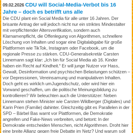
CDU will Social-Media-Verbot bis 16
09.02.2026
Jahre – doch es betrifft uns alle
Die CDU plant ein Social Media für alle unter 16 Jahren. Der
brisante Antrag der will jedoch nicht nur ein striktes Mindestalter
mit verpflichtender Altersverifikation, sondern auch
Klarnamenpflicht, die Offenlegung von Algorithmen, schnellere
Löschung von Inhalten und sogar eine Digitalabgabe für große
Plattformen wie TikTok, Instagram oder Facebook, um die
regionale Presse zu stärken. CDU-Generalsekretär Carsten
Linnemann sagt klar: „Ich bin für Social Media ab 16. Kinder
haben ein Recht auf Kindheit.“ Er will junge Nutzer vor Hass,
Gewalt, Desinformation und psychischen Belastungen schützen –
vor Depressionen, Vereinsamung und manipulativen Inhalten.
Doch geht es wirklich umJugendschutz, oder wird hier ein
Vorwand geschaffen, um die politische Meinungsbildung zu
kontrollieren? Wir beleuchten auch die Unterstützer: Neben
Linnemann stehen Minister wie Carsten Wildberger (Digitales) und
Karin Prien (Familie) dahinter. Gleichzeitig gibt es Parallelen in der
SPD – Bärbel Bas warnt vor Plattformen, die Demokratie
angreifen und Fake-News verbreiten, und betont: In der
Demokratie entscheiden Menschen, nicht Algorithmen. Droht hier
eine breite Allianz gegen freie Debatte im Netz? Und warum soll