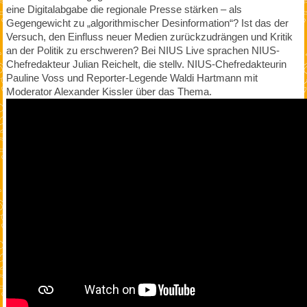
eine Digitalabgabe die regionale Presse stärken – als
Gegengewicht zu „algorithmischer Desinformation“? Ist das der
Versuch, den Einfluss neuer Medien zurückzudrängen und Kritik
an der Politik zu erschweren? Bei NIUS Live sprachen NIUS-
Chefredakteur Julian Reichelt, die stellv. NIUS-Chefredakteurin
Pauline Voss und Reporter-Legende Waldi Hartmann mit
Moderator Alexander Kissler über das Thema.