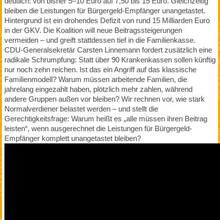
deutlich: von bisher 5–10 Euro auf 7,50 bis 15 Euro. Gleichzeitig
bleiben die Leistungen für Bürgergeld-Empfänger unangetastet.
Hintergrund ist ein drohendes Defizit von rund 15 Milliarden Euro
in der GKV. Die Koalition will neue Beitragssteigerungen
vermeiden – und greift stattdessen tief in die Familienkasse.
CDU-Generalsekretär Carsten Linnemann fordert zusätzlich eine
radikale Schrumpfung: Statt über 90 Krankenkassen sollen künftig
nur noch zehn reichen. Ist das ein Angriff auf das klassische
Familienmodell? Warum müssen arbeitende Familien, die
jahrelang eingezahlt haben, plötzlich mehr zahlen, während
andere Gruppen außen vor bleiben? Wir rechnen vor, wie stark
Normalverdiener belastet werden – und stellt die
Gerechtigkeitsfrage: Warum heißt es „alle müssen ihren Beitrag
leisten“, wenn ausgerechnet die Leistungen für Bürgergeld-
Empfänger komplett unangetastet bleiben?