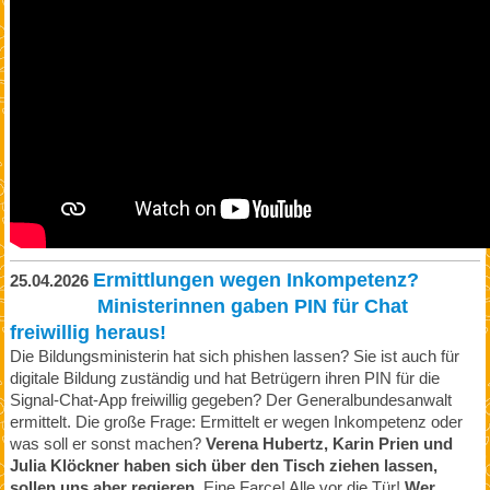
Ermittlungen wegen Inkompetenz?
25.04.2026
Ministerinnen gaben PIN für Chat
freiwillig heraus!
Die Bildungsministerin hat sich phishen lassen? Sie ist auch für
digitale Bildung zuständig und hat Betrügern ihren PIN für die
Signal-Chat-App freiwillig gegeben? Der Generalbundesanwalt
ermittelt. Die große Frage: Ermittelt er wegen Inkompetenz oder
was soll er sonst machen?
Verena Hubertz, Karin Prien und
Julia Klöckner haben sich über den Tisch ziehen lassen,
sollen uns aber regieren.
Eine Farce! Alle vor die Tür!
Wer