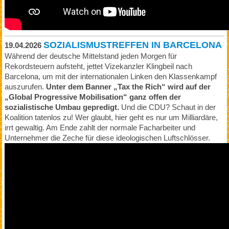
SOZIALISMUSTREFFEN IN BARCELONA
19.04.2026
Während der deutsche Mittelstand jeden Morgen für
Rekordsteuern aufsteht, jettet Vizekanzler Klingbeil nach
Barcelona, um mit der internationalen Linken den Klassenkampf
auszurufen.
Unter dem Banner „Tax the Rich“ wird auf der
„Global Progressive Mobilisation“ ganz offen der
sozialistische Umbau gepredigt.
Und die CDU? Schaut in der
Koalition tatenlos zu! Wer glaubt, hier geht es nur um Milliardäre,
irrt gewaltig. Am Ende zahlt der normale Facharbeiter und
Unternehmer die Zeche für diese ideologischen Luftschlösser.