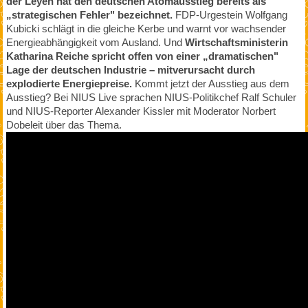
der Leyen hat den deutschen Atomausstieg bereits als
„strategischen Fehler" bezeichnet.
FDP-Urgestein Wolfgang
Kubicki schlägt in die gleiche Kerbe und warnt vor wachsender
Energieabhängigkeit vom Ausland. Und
Wirtschaftsministerin
Katharina Reiche spricht offen von einer „dramatischen"
Lage der deutschen Industrie – mitverursacht durch
explodierte Energiepreise.
Kommt jetzt der Ausstieg aus dem
Ausstieg? Bei NIUS Live sprachen NIUS-Politikchef Ralf Schuler
und NIUS-Reporter Alexander Kissler mit Moderator Norbert
Dobeleit über das Thema.