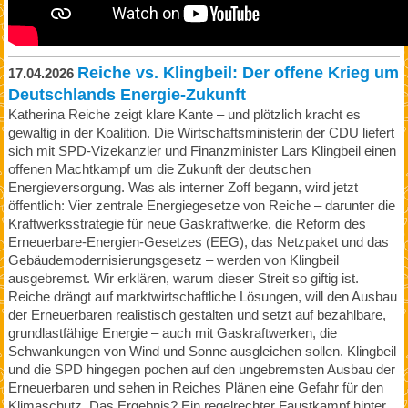
Reiche vs. Klingbeil: Der offene Krieg um
17.04.2026
Deutschlands Energie-Zukunft
Katherina Reiche zeigt klare Kante – und plötzlich kracht es
gewaltig in der Koalition. Die Wirtschaftsministerin der CDU liefert
sich mit SPD-Vizekanzler und Finanzminister Lars Klingbeil einen
offenen Machtkampf um die Zukunft der deutschen
Energieversorgung. Was als interner Zoff begann, wird jetzt
öffentlich: Vier zentrale Energiegesetze von Reiche – darunter die
Kraftwerksstrategie für neue Gaskraftwerke, die Reform des
Erneuerbare-Energien-Gesetzes (EEG), das Netzpaket und das
Gebäudemodernisierungsgesetz – werden von Klingbeil
ausgebremst. Wir erklären, warum dieser Streit so giftig ist.
Reiche drängt auf marktwirtschaftliche Lösungen, will den Ausbau
der Erneuerbaren realistisch gestalten und setzt auf bezahlbare,
grundlastfähige Energie – auch mit Gaskraftwerken, die
Schwankungen von Wind und Sonne ausgleichen sollen. Klingbeil
und die SPD hingegen pochen auf den ungebremsten Ausbau der
Erneuerbaren und sehen in Reiches Plänen eine Gefahr für den
Klimaschutz. Das Ergebnis? Ein regelrechter Faustkampf hinter