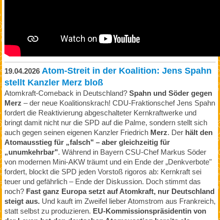
Atom-Streit in der Koalition: Jens Spahn
19.04.2026
stellt Kanzler Merz bloß
Atomkraft-Comeback in Deutschland?
Spahn und Söder gegen
Merz
– der neue Koalitionskrach! CDU-Fraktionschef Jens Spahn
fordert die Reaktivierung abgeschalteter Kernkraftwerke und
bringt damit nicht nur die SPD auf die Palme, sondern stellt sich
auch gegen seinen eigenen Kanzler Friedrich
Merz
. Der
hält den
Atomausstieg für „falsch" – aber gleichzeitig für
„unumkehrbar"
. Während in Bayern CSU-Chef Markus Söder
von modernen Mini-AKW träumt und ein Ende der „Denkverbote"
fordert, blockt die SPD jeden Vorstoß rigoros ab: Kernkraft sei
teuer und gefährlich – Ende der Diskussion. Doch stimmt das
noch?
Fast ganz Europa setzt auf Atomkraft, nur Deutschland
steigt aus.
Und kauft im Zweifel lieber Atomstrom aus Frankreich,
statt selbst zu produzieren.
EU-Kommissionspräsidentin von