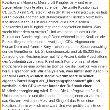
Koalition am Abgrund: Merz brüllt Klingbeil an – und eine
Steuerreform könnte alles sprengen. Die große Koalition aus
CDU/CSU und SPD steckt tief in der Krise – und jetzt wird es laut.
Laut Spiegel-Berichten soll Bundeskanzler Friedrich Merz beim
Koalitionsausschuss in der Berliner Villa Borsig seinen
Vizekanzler Lars Klingbeil regelrecht angeschrien haben. Was
steckt hinter dem Ausraster? Und was bedeutet das für die
Zukunft der Bundesregierung? Denn während in der Koalition die
Fetzen fliegen, präsentieren zwei junge CDU-Abgeordnete –
Florian Dorn und Yannick Bury – einen brisanten Steuervorschlag,
der die Gemüter erhitzt: Spitzensteuersatz erst ab 85.000 Euro,
Anhebung der Reichensteuer auf 47,5 Prozent, dafür Abschaffung
des Solidaritätszuschlags. Klingt nach Kompromiss, ist aber
möglicherweise eine politische Bombe, die die Koalition von innen
heraus sprengen soll.
Wir analysieren, was hinter dem Krach in
der Villa Borsig wirklich steckt, warum Merz in seiner
eigenen Partei längst als „Übergangsphänomen" gilt und
weshalb in der CDU immer lauter der Ruf nach einer
Minderheitsregierung wird.
Denn: Die Umfragewerte für die
Union brechen ein und die Landesfürsten beginnen zu zittern. Ist
das Gezerre zwischen Merz und Klingbeil das Ende einer
Koalition, die nie wirklich eine war? Und wer profitiert am Ende –