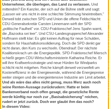
Unternehmer, die überlegen, das Land zu verlassen.
Und
mittendrin? Ein Kanzler, der sich auf die Bühne stellt und sagt:
„Lassen wir uns nicht in eine schlechte Stimmung hineintreiben."
Derweil tobt zwischen SPD und Union die offene Feldschlacht:
CDU-Generalsekretär Carsten Linnemann wirft der SPD
„politische Faulheit" vor. CDU-Fraktionschef Jens Spahn warnt,
die „Bazooka sei leer". Und CSU-Landesgruppenchef Alexander
Hoffmann stellt klar: Es gibt keinen Auftrag für neue Schulden,
sondern für Haushaltskonsolidierung. Doch die SPD denkt gar
nicht daran, den Kurs zu wechseln. Obendrauf: Der nächste
Koalitionskrach um die Energiepolitik. SPD-Fraktionschef Miersch
schießt gegen CDU-Wirtschaftsministerin Katharina Reiche. Er
will ihre Kraftwerksstrategie und neue Hürden für Windparks
schlicht nicht mitgehen. Reiche kämpft derweil verzweifelt um
Kosteneffizienz in der Energiewende, während die Energiepreise
weiter steigen und die energieintensive Industrie am Limit arbeitet.
Und als wäre das alles nicht genug, muss Merz auch noch
seine Renten-Aussage zurückrudern: Hatte er beim
Bankenverband noch offen gesagt, die gesetzliche Rente
werde künftig nur noch zur „Basisabsicherung" reichen,
rudert er jetzt zurück. Doch wer glaubt ihm das noch?
In diesem Video: