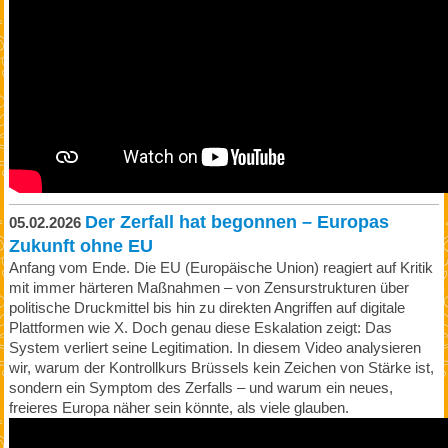
Der Zerfall hat begonnen – Europas
05.02.2026
Zukunft ohne EU
Anfang vom Ende. Die EU (Europäische Union) reagiert auf Kritik
mit immer härteren Maßnahmen – von Zensurstrukturen über
politische Druckmittel bis hin zu direkten Angriffen auf digitale
Plattformen wie X. Doch genau diese Eskalation zeigt: Das
System verliert seine Legitimation. In diesem Video analysieren
wir, warum der Kontrollkurs Brüssels kein Zeichen von Stärke ist,
sondern ein Symptom des Zerfalls – und warum ein neues,
freieres Europa näher sein könnte, als viele glauben.