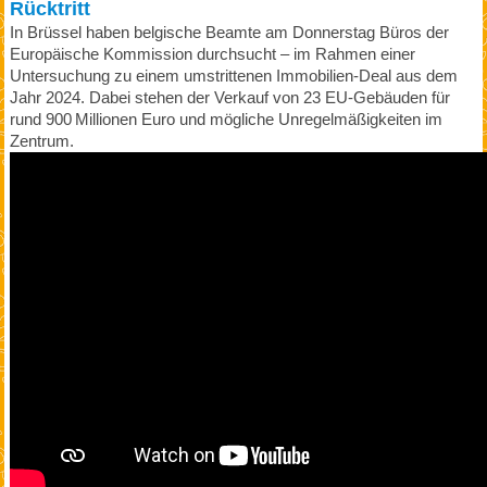
Rücktritt
In Brüssel haben belgische Beamte am Donnerstag Büros der
Europäische Kommission durchsucht – im Rahmen einer
Untersuchung zu einem umstrittenen Immobilien‑Deal aus dem
Jahr 2024. Dabei stehen der Verkauf von 23 EU‑Gebäuden für
rund 900 Millionen Euro und mögliche Unregelmäßigkeiten im
Zentrum.