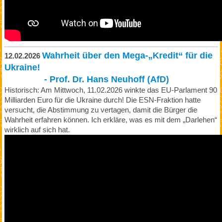
Wahrheit über den Mega-„Kredit“ für die
12.02.2026
Ukraine!
- Prof. Dr. Hans Neuhoff (AfD)
Historisch: Am Mittwoch, 11.02.2026 winkte das EU-Parlament 90
Milliarden Euro für die Ukraine durch! Die ESN-Fraktion hatte
versucht, die Abstimmung zu vertagen, damit die Bürger die
Wahrheit erfahren können. Ich erkläre, was es mit dem „Darlehen“
wirklich auf sich hat.