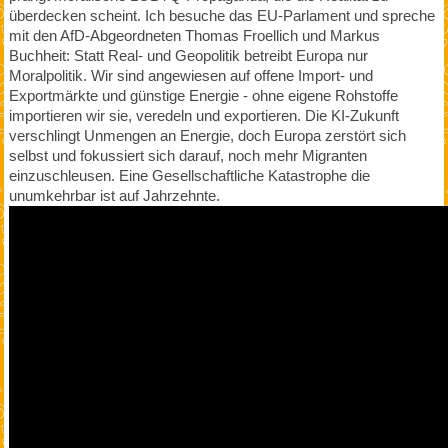
überdecken scheint. Ich besuche das EU-Parlament und spreche
mit den AfD-Abgeordneten Thomas Froellich und Markus
Buchheit: Statt Real- und Geopolitik betreibt Europa nur
Moralpolitik. Wir sind angewiesen auf offene Import- und
Exportmärkte und günstige Energie - ohne eigene Rohstoffe
importieren wir sie, veredeln und exportieren. Die KI-Zukunft
verschlingt Unmengen an Energie, doch Europa zerstört sich
selbst und fokussiert sich darauf, noch mehr Migranten
einzuschleusen. Eine Gesellschaftliche Katastrophe die
unumkehrbar ist auf Jahrzehnte.