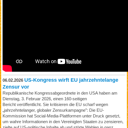
US-Kongress wirft EU jahrzehntelange
06.02.2026
Zensur vor
Republikanische Kongressabgeordnete in den USA haben am
Dienstag, 3. Februar 2026, einen 160-seitigen
Bericht veröffentlicht. Sie kritisieren die EU scharf wegen
„jahrzehntelanger, globaler Zensurkampagne”: Die EU-
Kommission hat Social-Media-Plattformen unter Druck gesetzt,
um wahre Informationen in den Vereinigten Staaten zu zensieren,
zielte auf US-politische Inhalte ab und störte Wahlen in ganz