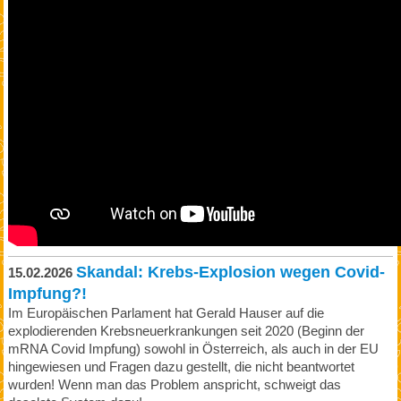
Skandal: Krebs-Explosion wegen Covid-
15.02.2026
Impfung?!
Im Europäischen Parlament hat Gerald Hauser auf die
explodierenden Krebsneuerkrankungen seit 2020 (Beginn der
mRNA Covid Impfung) sowohl in Österreich, als auch in der EU
hingewiesen und Fragen dazu gestellt, die nicht beantwortet
wurden! Wenn man das Problem anspricht, schweigt das