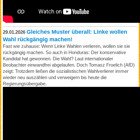
Gleiches Muster überall: Linke wollen
29.01.2026
Wahl rückgängig machen!
Fast wie zuhause: Wenn Linke Wahlen verlieren, wollen sie sie
rückgängig machen. So auch in Honduras: Der konservative
Kandidat hat gewonnen. Die Wahl? Laut internationaler
Beobachter einwandfrei abgelaufen. Doch Tomasz Froelich (AfD)
zeigt: Trotzdem ließen die sozialistischen Wahlverlierer immer
wieder neu auszählen und verweigern bis heute die
Regierungsübergabe.