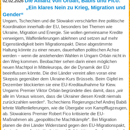
Die Allianz von Orbán, Babiš und Fico:
02.02.2026
„Ein klares Nein zu Krieg, Migration und
Gender“
Ungarn, Tschechien und die Slowakei verschärfen ihre politische
Koordination innerhalb der EU, besonders bei Themen wie
Ukraine, Migration und Energie. Sie wollen gemeinsame Kredite
verweigern, Waffenlieferungen ablehnen und setzen auf mehr
Eigenständigkeit beim Migrationspakt. Diese abgestimmte
Haltung könnte zu einer neuen, dauerhaften politischen Achse
werden – wenn die anstehenden Wahlen in Ungarn Orbán nicht in
den Weg kommen. Beobachter sehen darin einen möglichen
neuen Machtpol in Mitteleuropa, der die Dynamik der EU
beeinflussen könnte. Die drei Länder vereint allen voran eine
Skepsis gegenüber dem Ukraine-Kurs Brüssels. Beim Gipfel im
Dezember blockierten sie eine EU-Kreditaufnahme für Kiew.
Ungarns Premier Viktor Orbán begründete dies damit, dass „wir
alle im Voraus wissen, dass die Ukrainer diesen Kredit niemals
zurückzahlen werden“. Tschechiens Regierungschef Andrej Babiš
lehnte Waffenlieferungen, wie die Übergabe von Kampfflugzeugen,
ab. Slowakiens Premier Robert Fico kritisierte die EU-
Maßnahmen als „geopolitische Machtkämpfe“. Bei Migration
planen die drei Länder Widerstand gegen den EU-Migrationspakt,