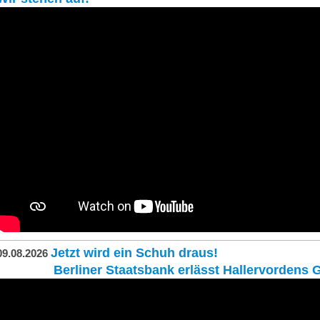
Jetzt wird ein Schuh draus!
09.08.2026
Berliner Staatsbank erlässt Hallervordens Gm