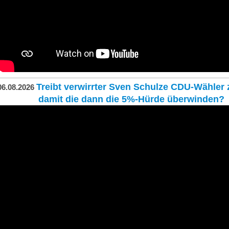
Treibt verwirrter Sven Schulze CDU-Wähler
06.08.2026
damit die dann die 5%-Hürde überwinden?