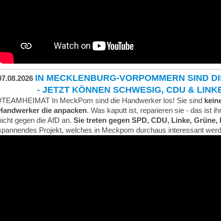
IN MECKLENBURG-VORPOMMERN SIND D
07.08.2026
- JETZT KÖNNEN SCHWESIG, CDU & LINKE, 
#TEAMHEIMAT In MeckPom sind die Handwerker los! Sie sind
kein
Handwerker die anpacken
. Was kaputt ist, reparieren sie - das ist i
nicht gegen die AfD an.
Sie treten gegen SPD, CDU, Linke, Grüne
spannendes Projekt, welches in Meckpom durchaus interessant wer