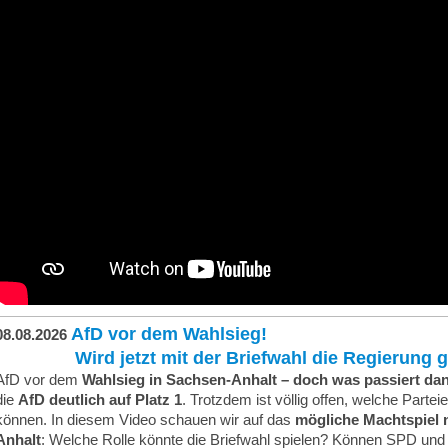
AfD vor dem Wahlsieg!
08.08.2026
Wird jetzt mit der Briefwahl die Regierung ge
AfD vor dem
Wahlsieg in Sachsen-Anhalt – doch was passiert da
die
AfD deutlich auf Platz 1
. Trotzdem ist völlig offen, welche Part
können. In diesem Video schauen wir auf das
mögliche Machtspiel 
Anhalt
: Welche Rolle könnte die Briefwahl spielen? Können SPD und