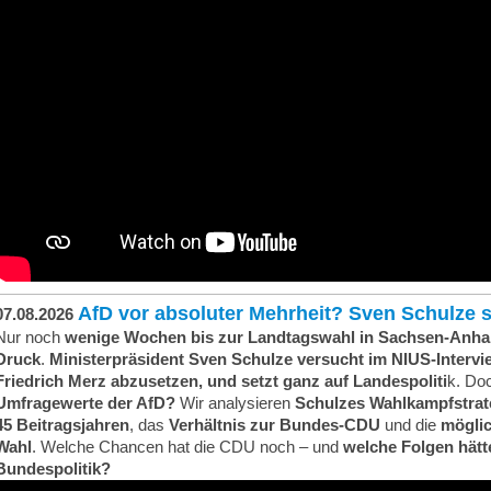
AfD vor absoluter Mehrheit? Sven Schulze s
07.08.2026
Nur noch
wenige Wochen bis zur Landtagswahl in Sachsen-Anha
Druck
.
Ministerpräsident Sven Schulze versucht im NIUS-Intervi
Friedrich Merz abzusetzen, und setzt ganz auf Landespoliti
k. Do
Umfragewerte der AfD?
Wir analysieren
Schulzes Wahlkampfstrat
45 Beitragsjahren
, das
Verhältnis zur Bundes-CDU
und die
möglic
Wahl
. Welche Chancen hat die CDU noch – und
welche Folgen hätt
Bundespolitik?