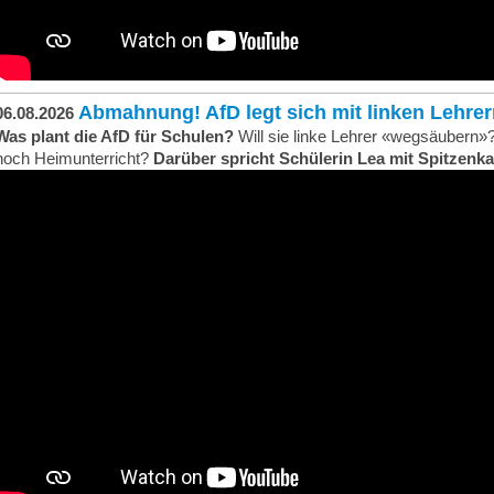
Abmahnung! AfD legt sich mit linken Lehrer
06.08.2026
Was plant die AfD für Schulen?
Will sie linke Lehrer «wegsäubern»
noch Heimunterricht?
Darüber spricht Schülerin Lea mit Spitzenk